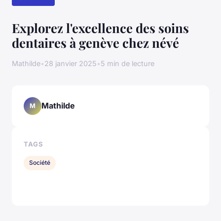
Explorez l'excellence des soins
dentaires à genève chez névé
Mathilde
•
28 janvier 2025
•
5 min de lecture
Mathilde
M
TAGS
Société