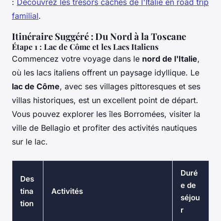
:
Découvrez les trésors cachés de l'Italie en road trip
familial
.
Itinéraire Suggéré : Du Nord à la Toscane
Étape 1 : Lac de Côme et les Lacs Italiens
Commencez votre voyage dans le
nord de l'Italie
,
où les lacs italiens offrent un paysage idyllique. Le
lac de Côme
, avec ses villages pittoresques et ses
villas historiques, est un excellent point de départ.
Vous pouvez explorer les îles Borromées, visiter la
ville de Bellagio et profiter des activités nautiques
sur le lac.
Duré
Des
e de
tina
Activités
séjou
tion
r