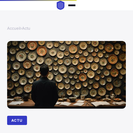
Accueil
›
Actu
ACTU