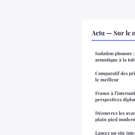
Actu — Sur le 
Isolation phonore :
acoustique à la toi
Comparatif des pri
le meilleur
France à l'internat
perspectives dipl
Découvrez les ava
plain-pied moder
Lancez un site int