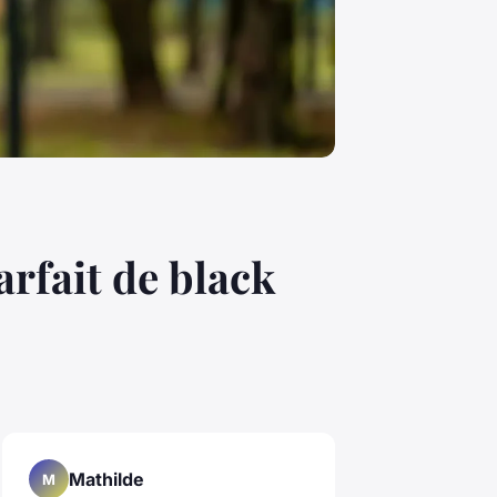
arfait de black
Mathilde
M