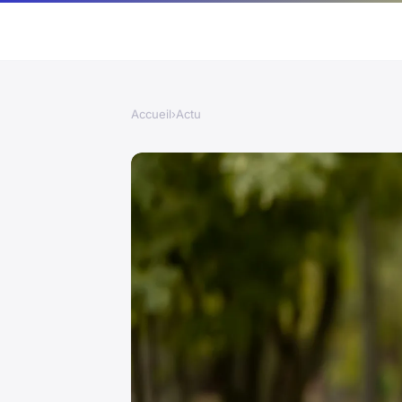
Accueil
›
Actu