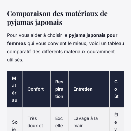
Comparaison des matériaux de
pyjamas japonais
Pour vous aider à choisir le
pyjama japonais pour
femmes
qui vous convient le mieux, voici un tableau
comparatif des différents matériaux couramment
utilisés.
M
Res
C
at
Confort
pira
Entretien
o
éri
tion
ût
au
Él
Très
Exc
Lavage à la
So
e
doux et
elle
main
ie
v