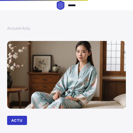
Accueil
›
Actu
ACTU