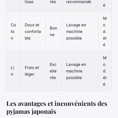
lisse
nte
recommandé
é
M
Co
Doux et
Lavage en
o
Bon
to
conforta
machine
d
ne
n
ble
possible
ér
é
M
Exc
Lavage en
o
Li
Frais et
elle
machine
d
n
léger
nte
possible
ér
é
Les avantages et inconvénients des
pyjamas japonais