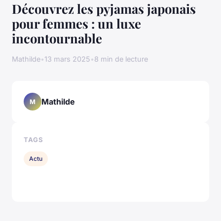
Découvrez les pyjamas japonais
pour femmes : un luxe
incontournable
Mathilde
•
13 mars 2025
•
8 min de lecture
Mathilde
M
TAGS
Actu