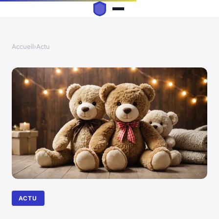
Accueil
›
Actu
ACTU