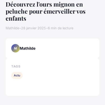
Découvrez l'ours mignon en
peluche pour émerveiller vos
enfants
Mathilde
•
28 janvier 2025
•
6 min de lecture
Mathilde
M
TAGS
Actu