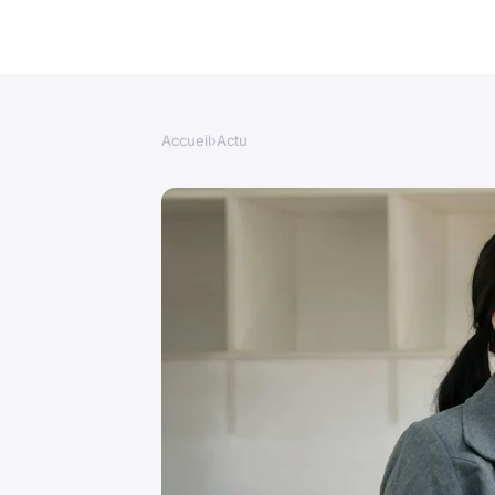
Accueil
›
Actu