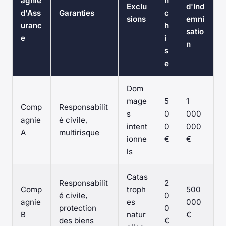
agnie
n
Exclu
d'Ind
d'Ass
Garanties
c
sions
emni
uranc
h
satio
e
i
n
s
e
Dom
mage
5
1
Comp
Responsabilit
s
0
000
agnie
é civile,
intent
0
000
A
multirisque
ionne
€
€
ls
Catas
Responsabilit
2
Comp
troph
500
é civile,
0
agnie
es
000
protection
0
B
natur
€
des biens
€