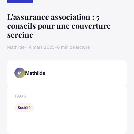
L'assurance association : 5
conseils pour une couverture
sereine
Mathilde
•
14 mars 2025
•
6 min de lecture
Mathilde
M
TAGS
Société