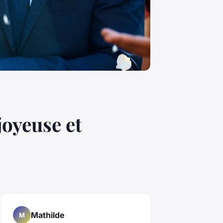
joyeuse et
Mathilde
M