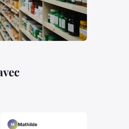
avec
Mathilde
M