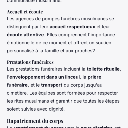
communauté musulmane.
Accueil et écoute
Les agences de pompes funèbres musulmanes se
distinguent par leur
accueil respectueux
et leur
écoute attentive
. Elles comprennent l'importance
émotionnelle de ce moment et offrent un soutien
personnalisé à la famille et aux proches2.
Prestations funéraires
Les prestations funéraires incluent la
toilette rituelle
,
l'
enveloppement dans un linceul
, la
prière
funéraire
, et le
transport
du corps jusqu'au
cimetière. Les équipes sont formées pour respecter
les rites musulmans et garantir que toutes les étapes
soient suivies avec dignité.
Rapatriement du corps
Le
rapatriement du corps
vers le
pays d'origine
est