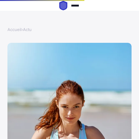
Accueil
›
Actu