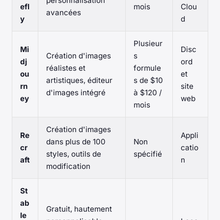
personnalisation
efl
mois
Clou
avancées
y
d
Plusieur
Mi
Disc
Création d'images
s
dj
ord
réalistes et
formule
ou
et
artistiques, éditeur
s de $10
rn
site
d'images intégré
à $120 /
ey
web
mois
Création d'images
Re
Appli
dans plus de 100
Non
cr
catio
styles, outils de
spécifié
aft
n
modification
St
ab
Gratuit, hautement
le