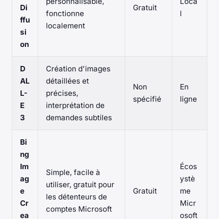
personnalisable,
Loca
Di
Gratuit
fonctionne
l
ffu
localement
si
on
D
Création d'images
AL
détaillées et
Non
En
L-
précises,
spécifié
ligne
E
interprétation de
3
demandes subtiles
Bi
ng
Im
Écos
Simple, facile à
ag
ystè
utiliser, gratuit pour
e
Gratuit
me
les détenteurs de
Cr
Micr
comptes Microsoft
ea
osoft