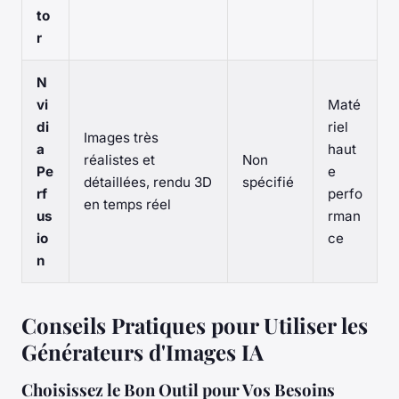
to
r
N
vi
Maté
di
riel
Images très
a
haut
réalistes et
Non
Pe
e
détaillées, rendu 3D
spécifié
rf
perfo
en temps réel
us
rman
io
ce
n
Conseils Pratiques pour Utiliser les
Générateurs d'Images IA
Choisissez le Bon Outil pour Vos Besoins