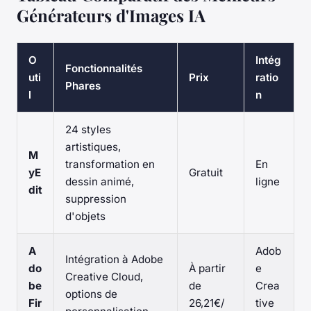
Générateurs d'Images IA
O
Intég
Fonctionnalités
uti
Prix
ratio
Phares
l
n
24 styles
artistiques,
M
transformation en
En
yE
Gratuit
dessin animé,
ligne
dit
suppression
d'objets
A
Adob
Intégration à Adobe
do
À partir
e
Creative Cloud,
be
de
Crea
options de
Fir
26,21€/
tive