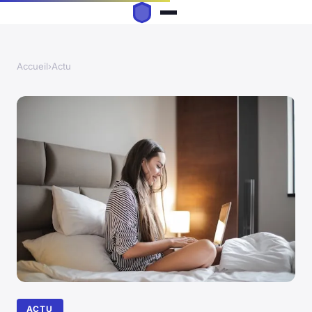
Accueil
›
Actu
ACTU