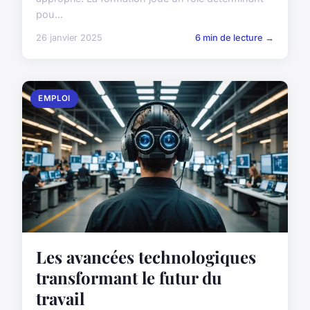
pou...
26 janvier 2025
6 min de lecture →
EMPLOI
Les avancées technologiques
transformant le futur du
travail