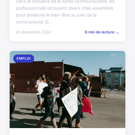
Dans le domaine de la santé communautaire, les
professionnels occupent divers rôles essentiels
pour améliorer le bien-être au sein de la
communauté. D...
20 décembre 2024
6 min de lecture →
EMPLOI