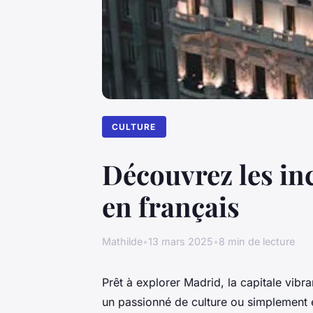
CULTURE
Découvrez les in
en français
Mathilde
•
13 mars 2025
•
8 min de lecture
Prêt à explorer Madrid, la capitale vib
un passionné de culture ou simplement 