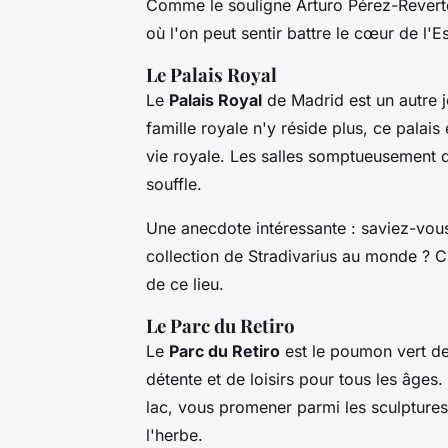
Comme le souligne
Arturo Pérez-Revert
où l'on peut sentir battre le cœur de l'E
Le Palais Royal
Le
Palais Royal
de Madrid est un autre jo
famille royale n'y réside plus, ce palais
vie royale. Les salles somptueusement d
souffle.
Une anecdote intéressante : saviez-vous
collection de Stradivarius au monde ? C'e
de ce lieu.
Le Parc du Retiro
Le
Parc du Retiro
est le poumon vert d
détente et de loisirs pour tous les âge
lac, vous promener parmi les sculptures
l'herbe.