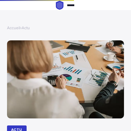
Accueil
›
Actu
ACTU