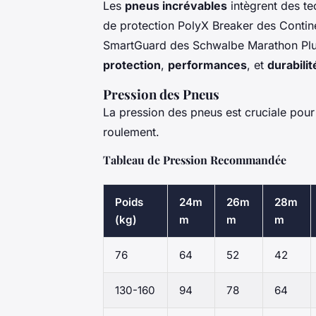
Les
pneus incrévables
intègrent des t
de protection PolyX Breaker des Contine
SmartGuard des Schwalbe Marathon Plus.
protection
,
performances
, et
durabilit
Pression des Pneus
La pression des pneus est cruciale pour 
roulement.
Tableau de Pression Recommandée
Poids
24m
26m
28m
(kg)
m
m
m
76
64
52
42
130-160
94
78
64