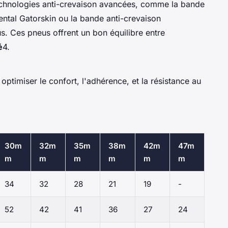
echnologies anti-crevaison avancées, comme la bande
ntal Gatorskin ou la bande anti-crevaison
 Ces pneus offrent un bon équilibre entre
é
4.
optimiser le confort, l'adhérence, et la résistance au
30m
32m
35m
38m
42m
47m
m
m
m
m
m
m
34
32
28
21
19
-
52
42
41
36
27
24