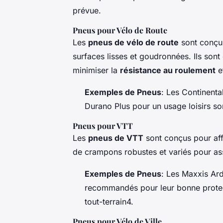
prévue.
Pneus pour Vélo de Route
Les
pneus de vélo de route
sont conçus
surfaces lisses et goudronnées. Ils son
minimiser la
résistance au roulement
e
Exemples de Pneus
: Les Continenta
Durano Plus pour un usage loisirs so
Pneus pour VTT
Les
pneus de VTT
sont conçus pour affr
de crampons robustes et variés pour a
Exemples de Pneus
: Les Maxxis Ar
recommandés pour leur bonne protect
tout-terrain4.
Pneus pour Vélo de Ville