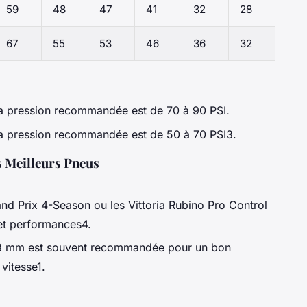
59
48
47
41
32
28
67
55
53
46
36
32
la pression recommandée est de 70 à 90 PSI.
la pression recommandée est de 50 à 70 PSI3.
s Meilleurs Pneus
and Prix 4-Season ou les Vittoria Rubino Pro Control
 et performances4.
28 mm est souvent recommandée pour un bon
 vitesse1.