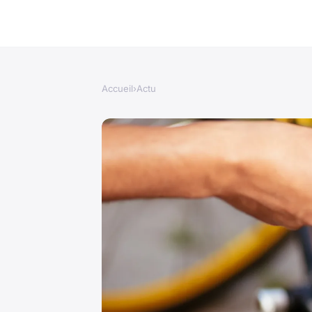
Accueil
›
Actu