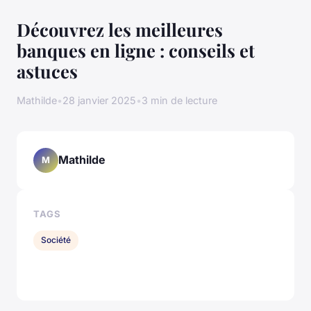
Découvrez les meilleures
banques en ligne : conseils et
astuces
Mathilde
•
28 janvier 2025
•
3 min de lecture
Mathilde
M
TAGS
Société