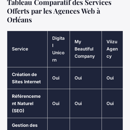
Tableau Comparatif des Services
Offerts par les Agences Web à
Orléans
Digita
My
Viizu
l
Service
Beautiful
Agen
Unico
Company
cy
rn
Création de
Oui
Oui
Oui
Sites Internet
Référenceme
nt Naturel
Oui
Oui
Oui
(SEO)
Gestion des