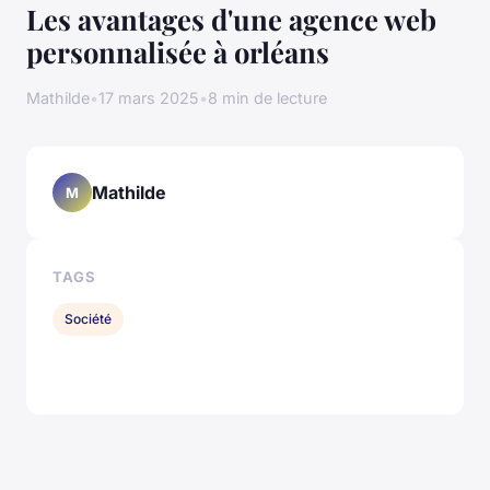
Les avantages d'une agence web
personnalisée à orléans
Mathilde
•
17 mars 2025
•
8 min de lecture
Mathilde
M
TAGS
Société