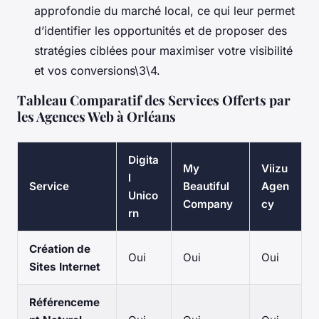
approfondie du marché local, ce qui leur permet
d’identifier les opportunités et de proposer des
stratégies ciblées pour maximiser votre visibilité
et vos conversions\3\4.
Tableau Comparatif des Services Offerts par
les Agences Web à Orléans
Digita
My
Viizu
l
Service
Beautiful
Agen
Unico
Company
cy
rn
Création de
Oui
Oui
Oui
Sites Internet
Référenceme