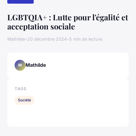
LGBTQIA+ : Lutte pour l'égalité et
acceptation sociale
Mathilde
•
20 décembre 2024
•
5 min de lecture
Mathilde
M
TAGS
Société