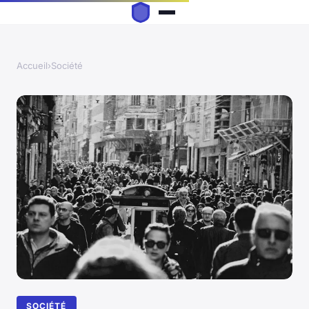
Accueil
›
Société
SOCIÉTÉ