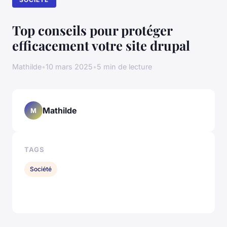
Top conseils pour protéger
efficacement votre site drupal
Mathilde
•
10 mars 2025
•
5 min de lecture
Mathilde
M
TAGS
Société