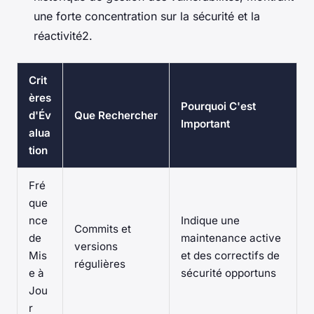
une forte concentration sur la sécurité et la
réactivité2.
Crit
ères
Pourquoi C'est
d'Év
Que Rechercher
Important
alua
tion
Fré
que
nce
Indique une
Commits et
de
maintenance active
versions
Mis
et des correctifs de
régulières
e à
sécurité opportuns
Jou
r