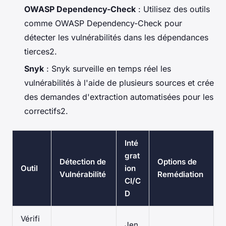
OWASP Dependency-Check
: Utilisez des outils
comme OWASP Dependency-Check pour
détecter les vulnérabilités dans les dépendances
tierces2.
Snyk
: Snyk surveille en temps réel les
vulnérabilités à l'aide de plusieurs sources et crée
des demandes d'extraction automatisées pour les
correctifs2.
Inté
grat
Détection de
Options de
Outil
ion
Vulnérabilité
Remédiation
CI/C
D
Vérifi
Jen