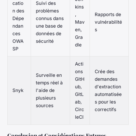
catio
Suivi des
kins
n des
problèmes
,
Rapports de
Dépe
connus dans
Mav
vulnérabilité
ndan
une base de
en,
s
ces
données de
Gra
OWA
sécurité
dle
SP
Acti
ons
Crée des
Surveille en
GitH
demandes
temps réel à
ub,
d'extraction
Snyk
l'aide de
GitL
automatisée
plusieurs
ab,
s pour les
sources
Circ
correctifs
leCI
Conclusion et Considérations Futures