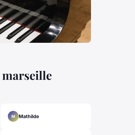
 marseille
Mathilde
M