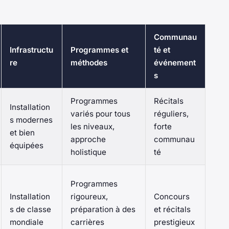
Communau
Infrastructu
Programmes et
té et
re
méthodes
événement
s
Programmes
Récitals
Installation
variés pour tous
réguliers,
s modernes
les niveaux,
forte
et bien
approche
communau
équipées
holistique
té
Programmes
Installation
rigoureux,
Concours
s de classe
préparation à des
et récitals
mondiale
carrières
prestigieux