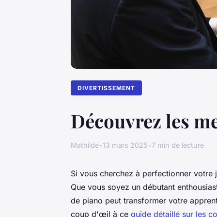
DIVERTISSEMENT
Découvrez les mei
Mathilde
•
13 mars 2025
•
7 min de lecture
Si vous cherchez à perfectionner votre j
Que vous soyez un débutant enthousiast
de piano peut transformer votre apprent
coup d'œil à ce
guide détaillé sur les c