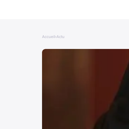
Accueil
›
Actu