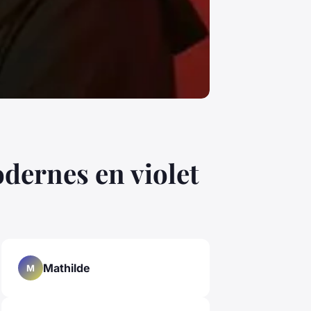
odernes en violet
Mathilde
M