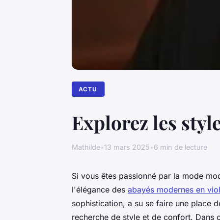
ACTU
Explorez les sty
Mathilde
•
13 mars 2025
•
6 min de lecture
Si vous êtes passionné par la mode mo
l'élégance des
abayés modernes en viol
sophistication, a su se faire une place
recherche de style et de confort. Dans c