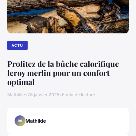
ACTU
Profitez de la bûche calorifique
leroy merlin pour un confort
optimal
Mathilde
•
28 janvier 2025
•
6 min de lecture
Mathilde
M