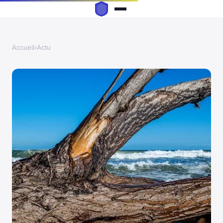
Accueil
›
Actu