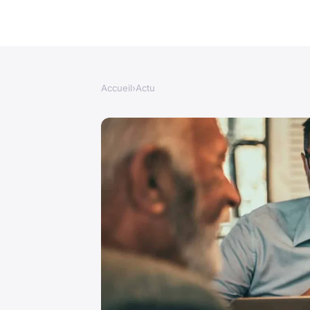
Accueil
›
Actu