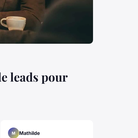
de leads pour
Mathilde
M