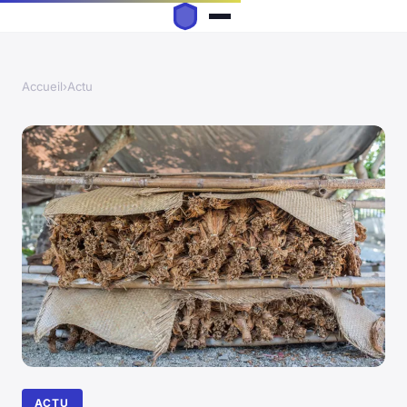
Accueil
›
Actu
ACTU