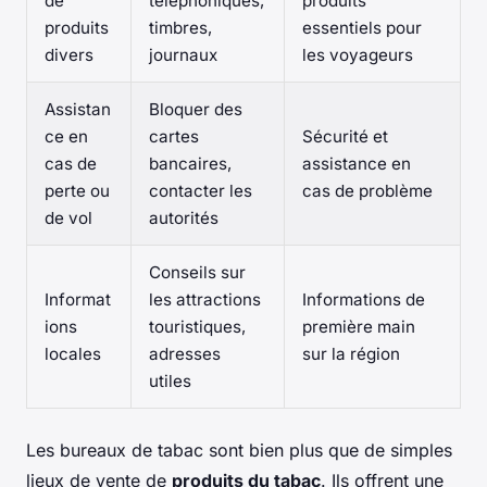
de
téléphoniques,
produits
produits
timbres,
essentiels pour
divers
journaux
les voyageurs
Assistan
Bloquer des
ce en
cartes
Sécurité et
cas de
bancaires,
assistance en
perte ou
contacter les
cas de problème
de vol
autorités
Conseils sur
Informat
les attractions
Informations de
ions
touristiques,
première main
locales
adresses
sur la région
utiles
Les bureaux de tabac sont bien plus que de simples
lieux de vente de
produits du tabac
. Ils offrent une