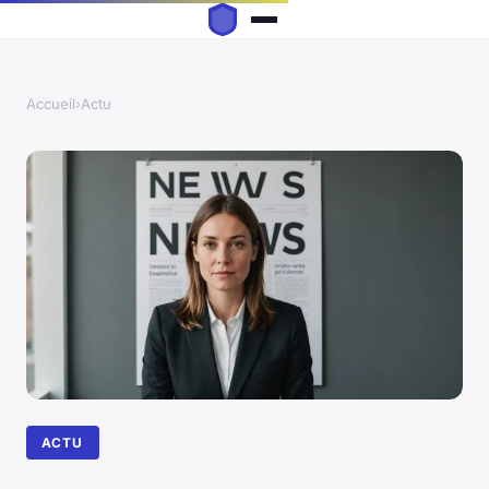
Accueil
›
Actu
ACTU