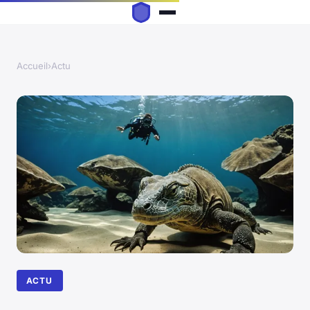
Accueil
›
Actu
ACTU