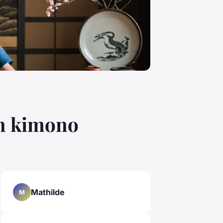
on kimono
Mathilde
M