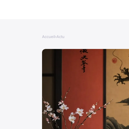
Accueil
›
Actu