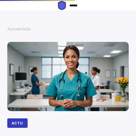
Accueil
›
Actu
ACTU