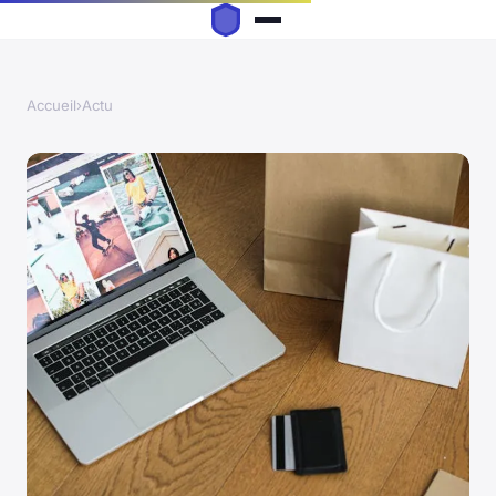
Accueil
›
Actu