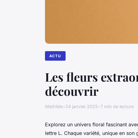
ACTU
Les fleurs extra
découvrir
Mathilde
•
24 janvier 2025
•
7 min de lecture
Explorez un univers floral fascinant av
lettre L. Chaque variété, unique en son 