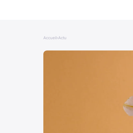
Accueil
›
Actu