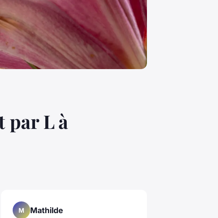
 par L à
Mathilde
M