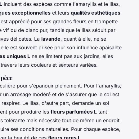
L
incluent des espèces comme l'amaryllis et le lilas,
iques exceptionnelles
et leurs
qualités esthétiques
, est apprécié pour ses grandes fleurs en trompette
vif ou de blanc pur, tandis que le lilas séduit par
ves délicates. La
lavande
, quant à elle, ne se
 elle est souvent prisée pour son influence apaisante
es uniques L
ne se limitent pas aux jardins, elles
 travers leurs couleurs et senteurs variées.
spèce
iculière pour s'épanouir pleinement. Pour l'amaryllis,
ir un arrosage modéré et de s'assurer que le sol est
respirer. Le lilas, d'autre part, demande un sol
ment pour produire les
fleurs parfumées L
tant
us tolérante mais nécessite tout de même un endroit
duire ses conditions naturelles. Pour chaque espèce,
ver la beauté de ces
fleurs rares L
.