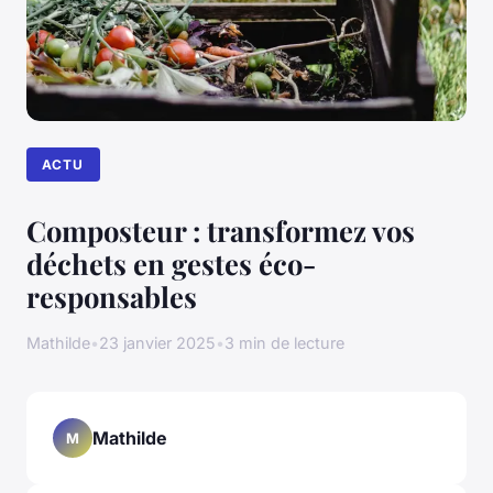
ACTU
Composteur : transformez vos
déchets en gestes éco-
responsables
Mathilde
•
23 janvier 2025
•
3 min de lecture
Mathilde
M