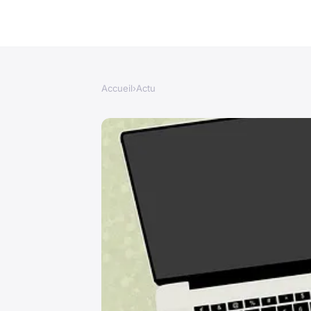
Accueil
›
Actu