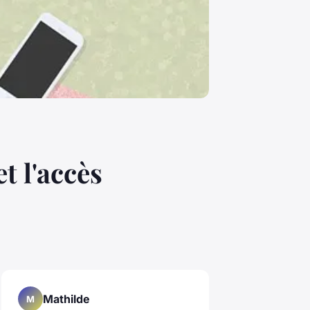
t l'accès
Mathilde
M