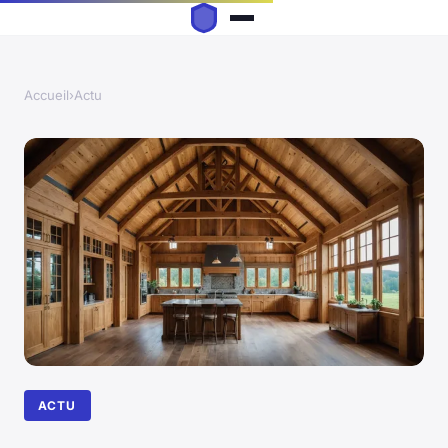
Accueil
›
Actu
ACTU