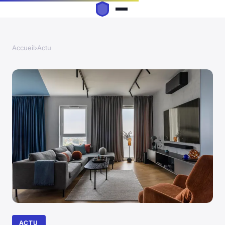
Accueil
›
Actu
ACTU