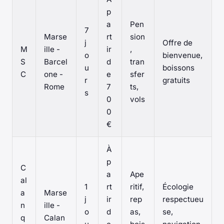
p
a
Pen
7
Marse
rt
sion
j
Offre de
M
ille -
ir
,
o
bienvenue,
S
Barcel
d
tran
u
boissons
C
one -
e
sfer
r
gratuits
Rome
7
ts,
s
0
vols
0
€
À
p
C
a
Ape
al
1
rt
ritif,
Écologie
a
Marse
j
ir
rep
respectueu
n
ille -
o
d
as,
se,
q
Calan