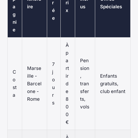
r
ri
a
ire
us
Spéciales
é
x
g
e
ni
e
À
p
a
Pen
7
Marse
rt
sion
C
j
ille -
ir
,
Enfants
o
o
Barcel
d
tran
gratuits,
st
u
one -
e
sfer
club enfant
a
r
Rome
8
ts,
s
0
vols
0
€
À