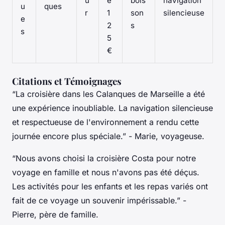
u
e
bois
navigation
u
ques
r
1
son
silencieuse
e
2
s
s
5
€
Citations et Témoignages
“La croisière dans les Calanques de Marseille a été
une expérience inoubliable. La navigation silencieuse
et respectueuse de l'environnement a rendu cette
journée encore plus spéciale.”
- Marie, voyageuse.
“Nous avons choisi la croisière Costa pour notre
voyage en famille et nous n'avons pas été déçus.
Les activités pour les enfants et les repas variés ont
fait de ce voyage un souvenir impérissable.”
-
Pierre, père de famille.