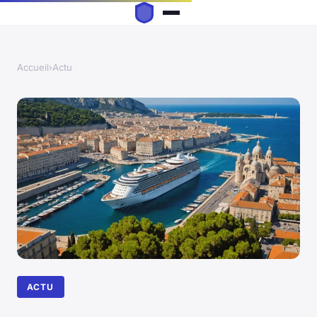
Accueil
›
Actu
ACTU