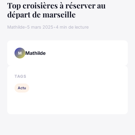
Top croisières à réserver au
départ de marseille
Mathilde
•
5 mars 2025
•
4 min de lecture
Mathilde
M
TAGS
Actu