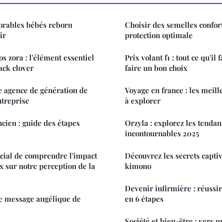
dorables bébés reborn
Choisir des semelles confor
ir
protection optimale
os zora : l'élément essentiel
Prix volant f1 : tout ce qu'il
ack clover
faire un bon choix
e agence de génération de
Voyage en france : les meill
ntreprise
à explorer
cien : guide des étapes
Orzyla : explorez les tendan
incontournables 2025
ucial de comprendre l'impact
Découvrez les secrets capti
x sur notre perception de la
kimono
Devenir infirmière : réussi
le message angélique de
en 6 étapes
Société et bien-être : vers u