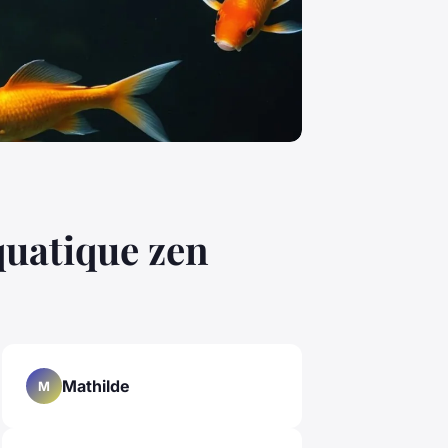
quatique zen
Mathilde
M