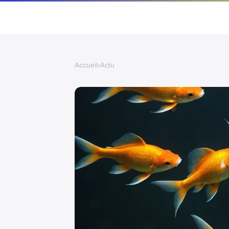
Accueil
›
Actu