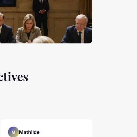
ctives
Mathilde
M