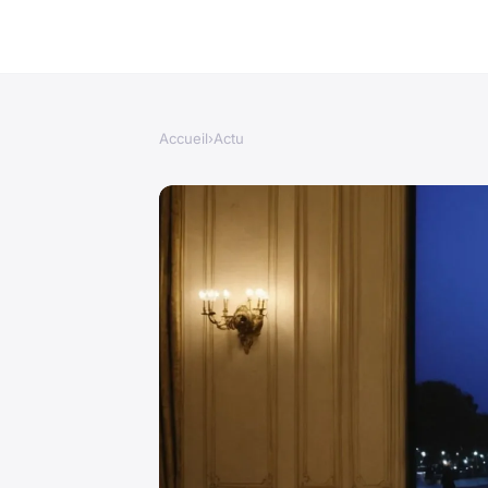
Accueil
›
Actu