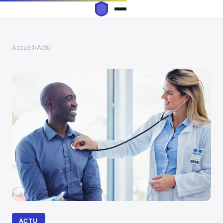
Accueil
›
Actu
ACTU