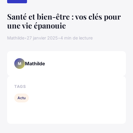
Santé et bien-être : vos clés pour
une vie épanouie
Mathilde
•
27 janvier 2025
•
4 min de lecture
Mathilde
M
TAGS
Actu