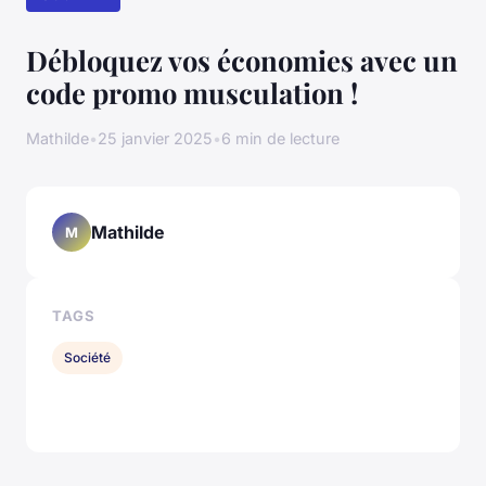
Débloquez vos économies avec un
code promo musculation !
Mathilde
•
25 janvier 2025
•
6 min de lecture
Mathilde
M
TAGS
Société