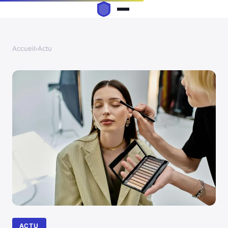
Accueil
›
Actu
ACTU