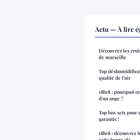
Actu — À lire 
Découvrez les croi
de marseille
Top déshumidifica
qualité de l'air
18h18 : pourquoi c
d'un ange ?
Top box sets pour en
garantis !
18h18 : découvrez 
cette heure clé