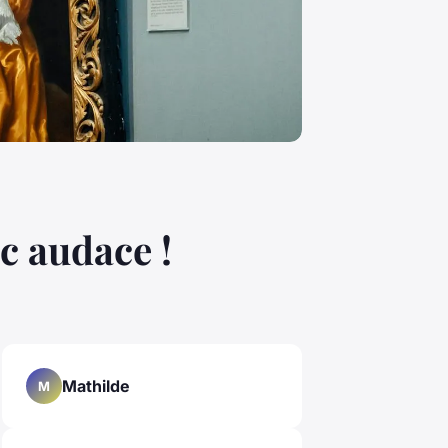
ec audace !
Mathilde
M