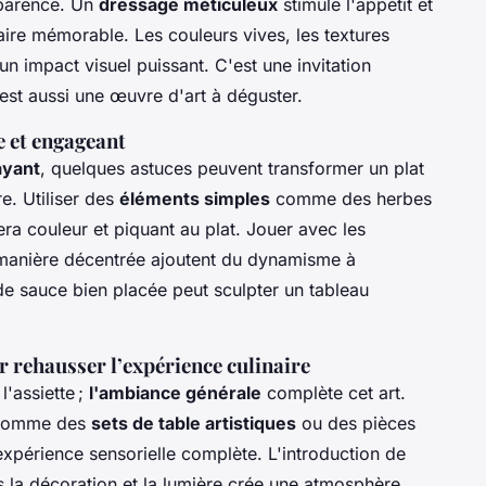
pparence. Un
dressage méticuleux
stimule l'appétit et
aire mémorable. Les couleurs vives, les textures
un impact visuel puissant. C'est une invitation
est aussi une œuvre d'art à déguster.
e et engageant
rayant
, quelques astuces peuvent transformer un plat
e. Utiliser des
éléments simples
comme des herbes
ra couleur et piquant au plat. Jouer avec les
e manière décentrée ajoutent du dynamisme à
e sauce bien placée peut sculpter un tableau
 rehausser l’expérience culinaire
l'assiette ;
l'ambiance générale
complète cet art.
, comme des
sets de table artistiques
ou des pièces
expérience sensorielle complète. L'introduction de
s la décoration et la lumière crée une atmosphère