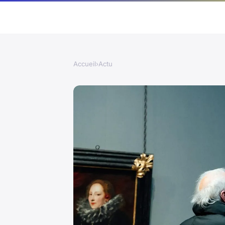
Accueil
›
Actu