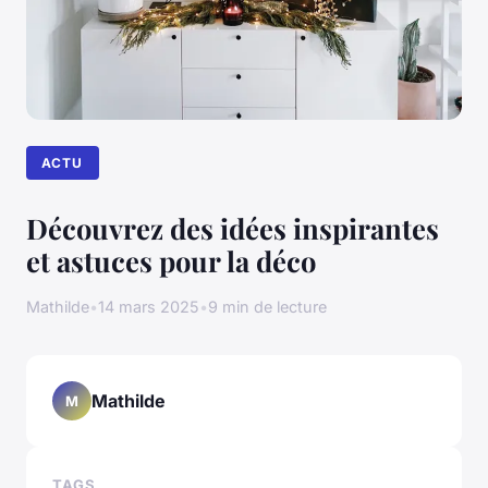
ACTU
Découvrez des idées inspirantes
et astuces pour la déco
Mathilde
•
14 mars 2025
•
9 min de lecture
Mathilde
M
TAGS