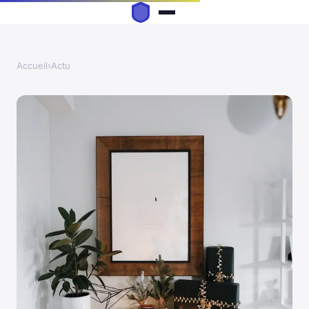
Accueil
›
Actu