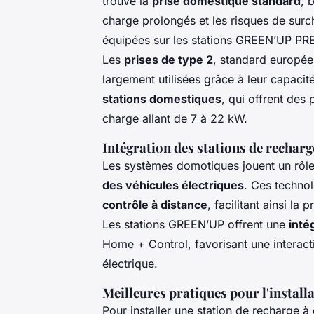
trouve la
prise domestique standard
, 
charge prolongés et les risques de surc
équipées sur les stations GREEN’UP PRE
Les
prises de type 2
, standard européen
largement utilisées grâce à leur capacit
stations domestiques
, qui offrent des
charge allant de 7 à 22 kW.
Intégration des stations de rechar
Les systèmes domotiques jouent un rôle 
des véhicules électriques
. Ces technol
contrôle à distance
, facilitant ainsi l
Les stations GREEN’UP offrent une
inté
Home + Control, favorisant une interacti
électrique.
Meilleures pratiques pour l'install
Pour installer une station de recharge à 