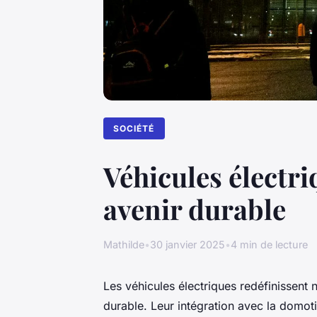
SOCIÉTÉ
Véhicules électri
avenir durable
Mathilde
•
30 janvier 2025
•
4 min de lecture
Les véhicules électriques redéfinissent n
durable. Leur intégration avec la domot