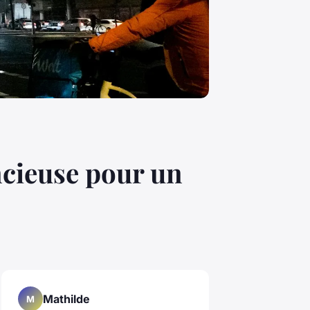
encieuse pour un
Mathilde
M