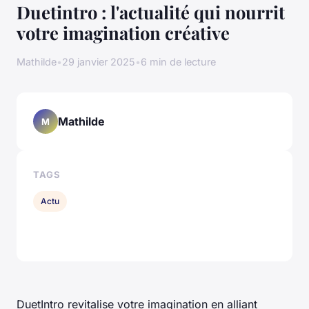
Duetintro : l'actualité qui nourrit
votre imagination créative
Mathilde
•
29 janvier 2025
•
6 min de lecture
Mathilde
M
TAGS
Actu
DuetIntro revitalise votre imagination en alliant