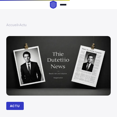
Accueil
›
Actu
ACTU