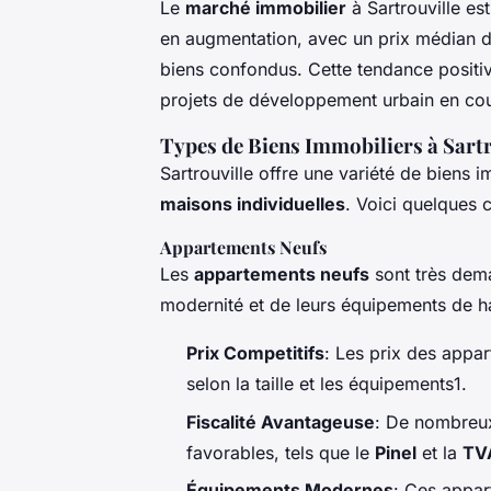
Le
marché immobilier
à Sartrouville es
en augmentation, avec un prix médian 
biens confondus. Cette tendance positi
projets de développement urbain en cou
Types de Biens Immobiliers à Sartr
Sartrouville offre une variété de biens i
maisons individuelles
. Voici quelques c
Appartements Neufs
Les
appartements neufs
sont très dema
modernité et de leurs équipements de ha
Prix Competitifs
: Les prix des appa
selon la taille et les équipements1.
Fiscalité Avantageuse
: De nombreu
favorables, tels que le
Pinel
et la
TVA
Équipements Modernes
: Ces appar