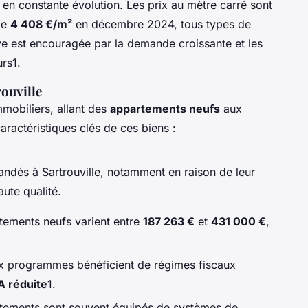
t en constante évolution. Les prix au mètre carré sont
de
4 408 €/m²
en décembre 2024, tous types de
ve est encouragée par la demande croissante et les
rs1.
ouville
mmobiliers, allant des
appartements neufs
aux
aractéristiques clés de ces biens :
ndés à Sartrouville, notamment en raison de leur
ute qualité.
rtements neufs varient entre
187 263 €
et
431 000 €
,
x programmes bénéficient de régimes fiscaux
 réduite
1.
tements sont souvent équipés de systèmes de