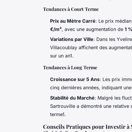
Tendances à Court Terme
Prix au Mètre Carré
: Le prix médian
€/m²
, avec une augmentation de
1 
Variations par Ville
: Dans les Yvelin
Villacoublay affichent des augmentat
sur un an1.
Tendances à Long Terme
Croissance sur 5 Ans
: Les prix imm
cinq dernières années, indiquant une
Stabilité du Marché
: Malgré les flu
Sartrouville a démontré une relative s
terme1.
Conseils Pratiques pour Investir à 