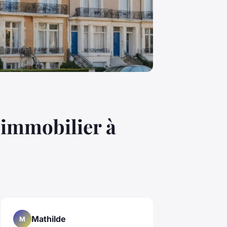
 immobilier à
Mathilde
M