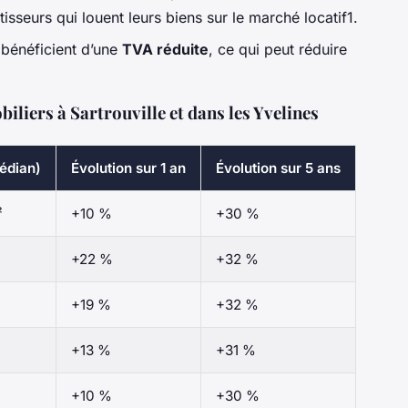
tisseurs qui louent leurs biens sur le marché locatif1.
 bénéficient d’une
TVA réduite
, ce qui peut réduire
liers à Sartrouville et dans les Yvelines
édian)
Évolution sur 1 an
Évolution sur 5 ans
²
+10 %
+30 %
²
+22 %
+32 %
²
+19 %
+32 %
+13 %
+31 %
+10 %
+30 %