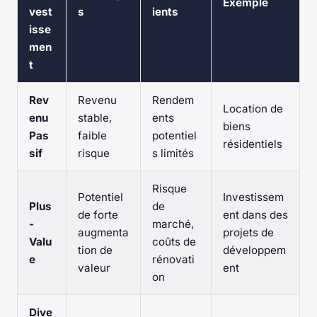
Exemple
vest
s
ients
isse
men
t
Rev
Revenu
Rendem
Location de
enu
stable,
ents
biens
Pas
faible
potentiel
résidentiels
sif
risque
s limités
Risque
Potentiel
Investissem
Plus
de
de forte
ent dans des
-
marché,
augmenta
projets de
Valu
coûts de
tion de
développem
e
rénovati
valeur
ent
on
Dive