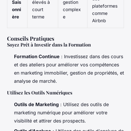
Sais
élevés à
gestion
plateformes
onni
court
complex
comme
ère
terme
e
Airbnb
Conseils Pratiques
Soyez Prêt à Investir dans la Formation
Formation Continue
: Investissez dans des cours
et des ateliers pour améliorer vos compétences
en marketing immobilier, gestion de propriétés, et
analyse de marché.
Utilisez les Outils Numériques
Outils de Marketing
: Utilisez des outils de
marketing numérique pour améliorer votre
visibilité et attirer des prospects.
Outils d'Analyse
: Utilisez des outils d'analyse de