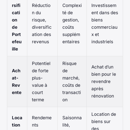
rsifi
Réductio
Complexi
Investissem
cati
n du
té de
ent dans des
on
risque,
gestion,
biens
de
diversific
coûts
commerciau
Port
ation des
supplém
x et
efeu
revenus
entaires
industriels
ille
Potentiel
Risque
Achat d’un
Ach
de forte
de
bien pour le
at-
plus-
marché,
revendre
Rev
value à
coûts de
après
ente
court
transacti
rénovation
terme
on
Location de
Loca
Rendeme
Saisonna
biens sur
tion
nts
lité,
des